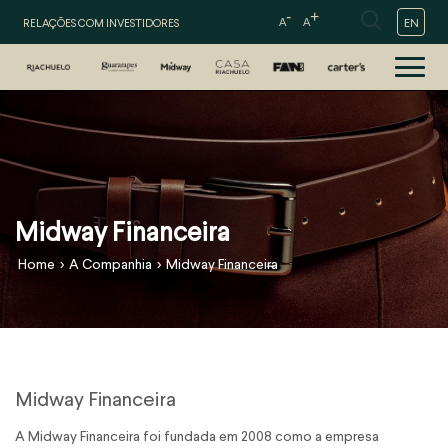
-
+
EN
RELAÇÕES COM INVESTIDORES
A
A
Midway Financeira
>
>
Home
A Companhia
Midway Financeira
Midway Financeira
A Midway Financeira foi fundada em 2008 como a empresa